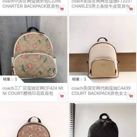
coach中国官网蔻驰男包C2286
coach美国官网网址蔻驰F72237
CHARTER BACKPACK双肩包
CHARLES男士条纹牛皮双肩包


销量： 1
销量： 1
coach工厂店蔻驰官网CF424 MI
coach美国官网代购蔻驰CA439
NI COURT樱桃印花双肩包
COURT BACKPACK拼色女士中


号双肩包