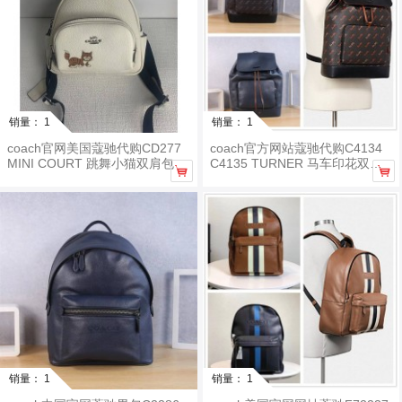
销量： 1
销量： 1
coach官网美国蔻驰代购CD277
coach官方网站蔻驰代购C4134
MINI COURT 跳舞小猫双肩包
C4135 TURNER 马车印花双肩


包
销量： 1
销量： 1