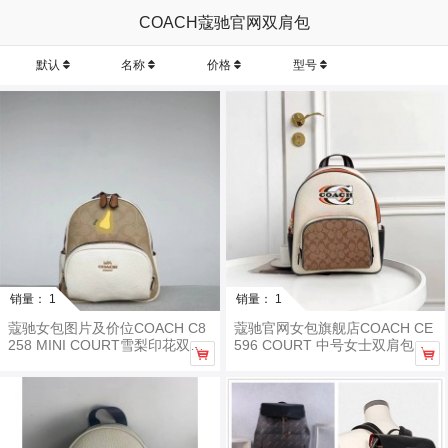
COACH蔻驰官网双肩包
默认
名称
价格
型号
销量： 1
销量： 1
蔻驰女包图片及价位COACH C8
蔻驰官网女包旗舰店COACH CE
258 MINI COURT雪梨印花双肩
596 COURT 中号女士双肩包


包