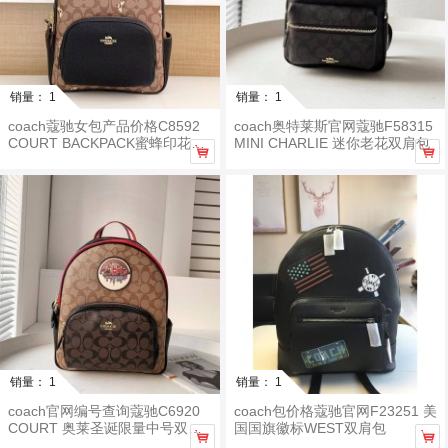
销量： 1
销量： 1
coach蔻驰女包产品价格C8592
coach奥特莱斯官网蔻驰F58315
COURT BACKPACK蜜蜂印花双
MINI CHARLIE 迷你老花双肩包


肩包
销量： 1
销量： 1
coach官网编号查询蔻驰C6920
coach包价格蔻驰官网F23251 美
COURT 奥莱圣诞限量中号双肩
国国旗徽标WEST双肩包


包