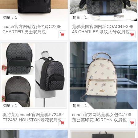
销量： 1
销量： 1
coach官方网站蔻驰代购C2286
蔻驰美国官网网址COACH F396
CHARTER 男士双肩包
46 CHARLES 条纹大号双肩包


销量： 1
销量： 1
奥特莱斯coach官网蔻驰F72482
coach官方网站蔻驰女包C4106
F72483 HOUSTON老花双肩包
蒲公英印花 JORDYN 双肩包

