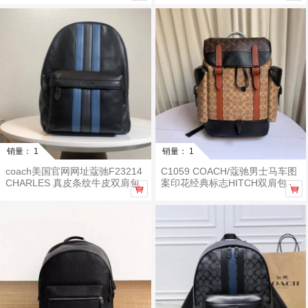
销量： 1
销量： 1
coach美国官网网址蔻驰F23214
C1059 COACH/蔻驰男士马车图
CHARLES 真皮条纹牛皮双肩包
案印花经典标志HITCH双肩包

