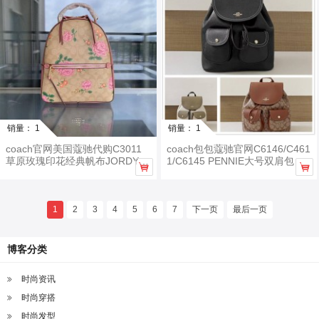
销量： 1
销量： 1
coach官网美国蔻驰代购C3011
coach包包蔻驰官网C6146/C461
草原玫瑰印花经典帆布JORDYN
1/C6145 PENNIE大号双肩包


双肩包
1
2
3
4
5
6
7
下一页
最后一页
博客分类
时尚资讯
时尚穿搭
时尚发型