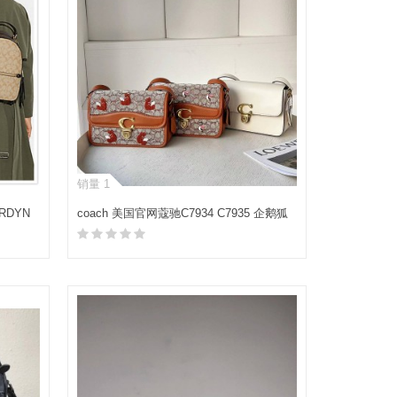
销量 1
RDYN
coach 美国官网蔻驰C7934 C7935 企鹅狐
狸图案STUDIO单肩包
加入购物车