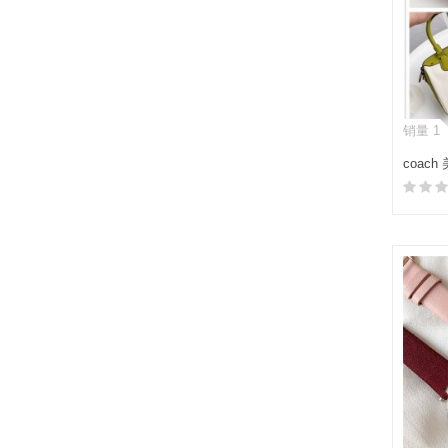
销量 1
coach
BENN