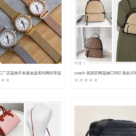
销量 1
h 工厂店蔻驰手表麦迪逊系列网织带蓝
coach 美国官网蔻驰C2002 新款JO
典精钢扣女表石英腕表
双肩包书包
加入购物车
加入购物车