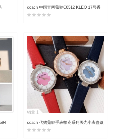
号
coach 中国官网蔻驰C8512 KLEO 17号香
布雷马鞍包
加入购物车
销量 1
594
coach 代购蔻驰手表帕克系列贝壳小表盘镶
钻时尚轻奢石英女表腕表