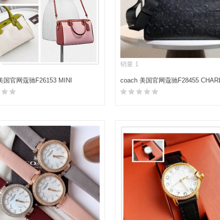
销量 1
 美国官网蔻驰F26153 MINI
coach 美国官网蔻驰F28455 CHAR
ETT波士顿枕头包
CAMERA BAG相机包斜挎包
加入购物车
加入购物车