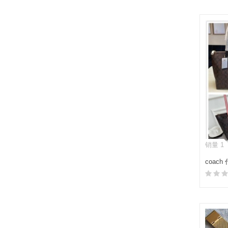
销量 1
coac
手提包