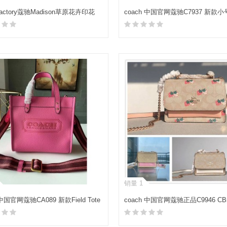
 factory蔻驰Madison草原花卉印花
coach 中国官网蔻驰C7937 新款小
ER 16号可变形背包53087
STUDIO 19号单肩包
加入购物车
加入购物车
销量 1
 中国官网蔻驰CA089 新款Field Tote
coach 中国官网蔻驰正品C9946 CB
包
MINI KLARE草莓迷你风琴包