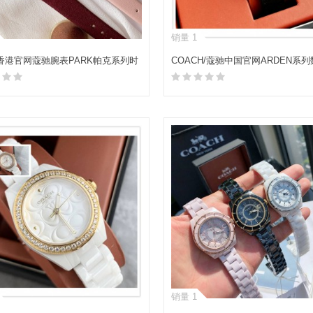
销量 1
h 香港官网蔻驰腕表PARK帕克系列时
COACH/蔻驰中国官网ARDEN系
贝母盘石英手表女表
盘皮带手表石英腕表
加入购物车
加入购物车
销量 1