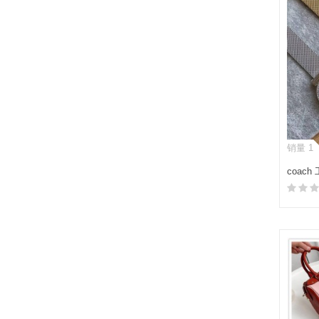
销量 1
coac
气球经