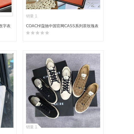
销量 1
列数字表
COACH/蔻驰中国官网CASS系列茶玫瑰表
盘网带石英手表女表小方糖小方表
加入购物车
销量 1