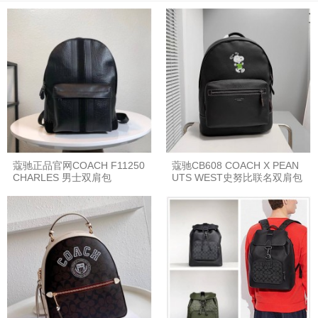
蔻驰正品官网COACH F11250
蔻驰CB608 COACH X PEAN
CHARLES 男士双肩包
UTS WEST史努比联名双肩包