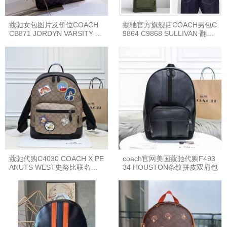
蔻驰女包图片及价位COACH
蔻驰官方旗舰店COACH男包C
CB871 JORDYN VARSITY 印
9864 C9868 SULLIVAN 翻盖
花双肩包
双肩包
蔻驰代购C4030 COACH X PE
coach官网美国蔻驰代购F493
ANUTS WEST史努比联名徽
34 HOUSTON条纹拼皮双肩包
章双肩包