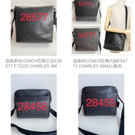
蔻驰男包COACH官网正品F28
蔻驰包COACH官网代购F547
577 F72220 CHARLES SMAL
71 CHARLES SMALL帆布邮
L邮差包斜挎包
差包斜挎包