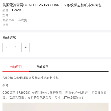
美国蔻驰官网COACH F26068 CHARLES 条纹标志性帆布斜挎包
品牌：
Coach
型号：
商品库存：
有现货
销量：
1
商品选项
-
+
商品详情
商品咨询
F26068 CHARLES 条纹标志性帆布斜挎包
编号
CGK 原单【F26068】单肩斜挎包，耐磨耐用 、配有专柜ykk拉链 、前后都有插
袋 、实用又百搭 、支持验货代购品质！尺寸：27长.29高cm！