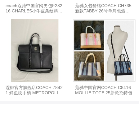
coach蔻驰中国官网男包F232
蔻驰女包价格COACH CH735
16 CHARLES小牛皮条纹斜挎
新款TABBY 26号单肩包酒神
包
包
蔻驰官方旗舰店COACH 7842
蔻驰中国官网COACH C8416
1 鳄鱼纹手柄 METROPOLITA
MOLLIE TOTE 25新款托特包
N公文包