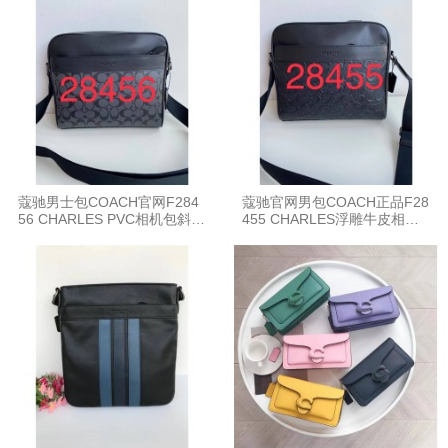
蔻驰男士包COACH官网F284
蔻驰官网男包COACH正品F28
56 CHARLES PVC相机包斜挎
455 CHARLES浮雕牛皮相机
包
包斜挎包