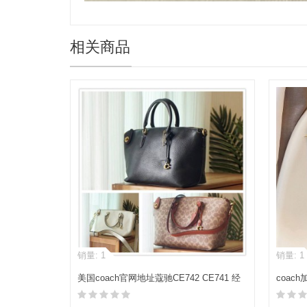
相关商品
销量: 1
销量: 1
美国coach官网地址蔻驰CE742 CE741 经
coach
典标志CARA手袋饺子包
TURNL