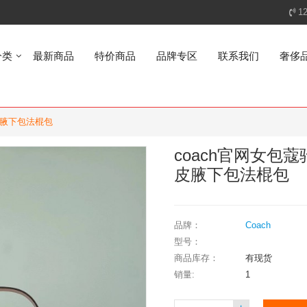
1
分类
最新商品
特价商品
品牌专区
联系我们
奢侈
E漆皮腋下包法棍包
coach官网女包蔻驰
皮腋下包法棍包
品牌：
Coach
型号：
商品库存：
有现货
销量:
1