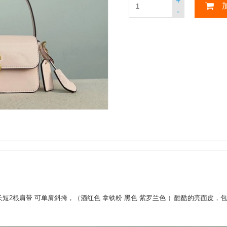
+
-
包，搭配了长短2根肩带 可单肩斜挎，（酒红色 拿铁粉 黑色 紫罗兰色 ）酷酷的亮面