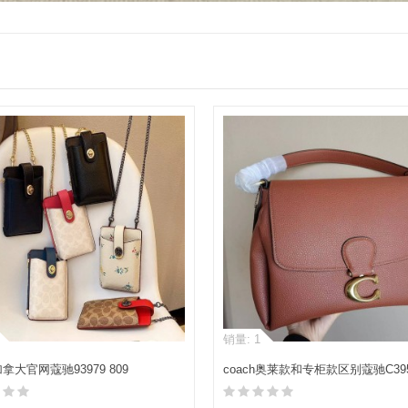
销量: 1
加拿大官网蔻驰93979 809
coach奥莱款和专柜款区别蔻驰C39
OCK CHAIN PHONE手机包
MAY单肩包